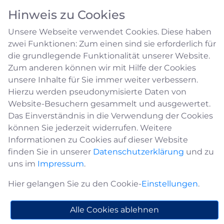
Hinweis zu Cookies
Unsere Webseite verwendet Cookies. Diese haben
zwei Funktionen: Zum einen sind sie erforderlich für
die grundlegende Funktionalität unserer Website.
Zum anderen können wir mit Hilfe der Cookies
unsere Inhalte für Sie immer weiter verbessern.
Bildung & Kultur
Hierzu werden pseudonymisierte Daten von
Website-Besuchern gesammelt und ausgewertet.
Das Einverständnis in die Verwendung der Cookies
Gute Bildungsangebote stellen einen
können Sie jederzeit widerrufen. Weitere
bedeutenden Standortfaktor für unsere Stadt
Informationen zu Cookies auf dieser Website
dar.
finden Sie in unserer
Datenschutzerklärung
und zu
Die Hansestadt Medebach bietet ihren
uns im
Impressum
.
Bürgerinnen und Bürgern attraktive und
Hier gelangen Sie zu den Cookie-
Einstellungen
.
zukunftsorientierte Bildungsmöglichkeiten.
Die Kindergärten/-tagesstätten und
Alle Cookies ablehnen
Familienzentren mit ihren anspruchsvollen