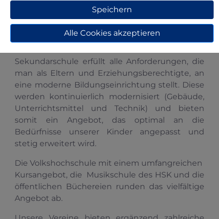
pädagogischen Konzepten bilden das
Speichern
Einstiegsangebot für die "Kleinen" vor dem
Schuleintritt.
Alle Cookies akzeptieren
Unsere Schullandschaft vor Ort mit Grund- und
Sekundarschule erfüllt alle Anforderungen, die
man als Eltern und Erziehungsberechtigte, an
eine moderne Bildungseinrichtung stellt. Diese
werden kontinuierlich modernisiert (Gebäude,
Unterrichtsmittel und Technik) und bieten
somit ein Angebot, das optimal an die
Bedürfnisse unserer Kinder angepasst und
stetig erweitert wird.
Die Volkshochschule mit einem umfangreichen
Kursangebot, die Musikschule des HSK und die
öffentlichen Büchereien runden das vielfältige
Angebot ab.
Unsere Vereine bieten ergänzend zahlreiche