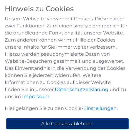
Hinweis zu Cookies
Unsere Webseite verwendet Cookies. Diese haben
zwei Funktionen: Zum einen sind sie erforderlich für
die grundlegende Funktionalität unserer Website.
Zum anderen können wir mit Hilfe der Cookies
unsere Inhalte für Sie immer weiter verbessern.
Allgemeine Informationen
Hierzu werden pseudonymisierte Daten von
Website-Besuchern gesammelt und ausgewertet.
zur Wasserversorgung
Das Einverständnis in die Verwendung der Cookies
können Sie jederzeit widerrufen. Weitere
Informationen zu Cookies auf dieser Website
Das Trinkwasserversorgungsgebiet der
finden Sie in unserer
Datenschutzerklärung
und zu
Stadtwerke Medebach AöR erstreckt sich auf
uns im
Impressum
.
das Gebiet der Hansestadt Medebach.
Hier gelangen Sie zu den Cookie-
Einstellungen
.
Alle Cookies ablehnen