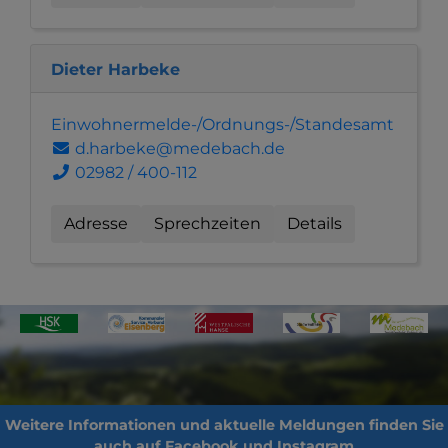
Dieter Harbeke
Einwohnermelde-/Ordnungs-/Standesamt
d.harbeke@medebach.de
02982 / 400-112
Adresse
Sprechzeiten
Details