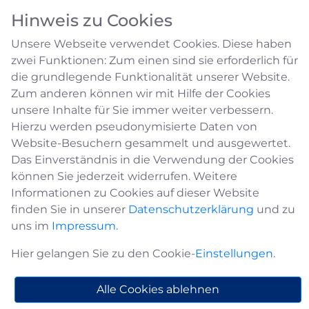
Hinweis zu Cookies
Unsere Webseite verwendet Cookies. Diese haben
zwei Funktionen: Zum einen sind sie erforderlich für
die grundlegende Funktionalität unserer Website.
Zum anderen können wir mit Hilfe der Cookies
unsere Inhalte für Sie immer weiter verbessern.
Umwelt & Abfall
Hierzu werden pseudonymisierte Daten von
Website-Besuchern gesammelt und ausgewertet.
Das Einverständnis in die Verwendung der Cookies
können Sie jederzeit widerrufen. Weitere
Müll-Abfuhrkalender / Abfallkalender
Informationen zu Cookies auf dieser Website
2026
finden Sie in unserer
Datenschutzerklärung
und zu
uns im
Impressum
.
Den Abfallkalender für das Jahr 2026 können Sie
sich durch Eingabe Ihrer Adresse im
Hier gelangen Sie zu den Cookie-
Einstellungen
.
nachfolgenden Formular generieren lassen. Sie
haben die Möglichkeit, sich den Kalender als
Alle Cookies ablehnen
PDF herunterzuladen und auszudrucken, die