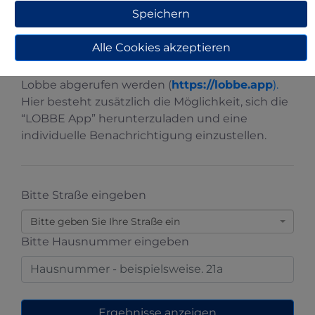
Termine in Ihren Kalender zu importieren oder
Speichern
eine E-Mail-Erinnerung einzurichten.
Alle Cookies akzeptieren
Zusätzlich kann der Abfallkalender direkt auf der
Webseite unserer Entsorgungsunternehmens
Lobbe abgerufen werden (
https://lobbe.app
).
Hier besteht zusätzlich die Möglichkeit, sich die
“LOBBE App” herunterzuladen und eine
individuelle Benachrichtigung einzustellen.
Bitte Straße eingeben
Bitte geben Sie Ihre Straße ein
Bitte Hausnummer eingeben