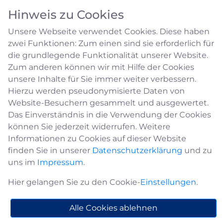
Hinweis zu Cookies
Unsere Webseite verwendet Cookies. Diese haben
zwei Funktionen: Zum einen sind sie erforderlich für
die grundlegende Funktionalität unserer Website.
Zum anderen können wir mit Hilfe der Cookies
unsere Inhalte für Sie immer weiter verbessern.
Yvonne Müller
Hierzu werden pseudonymisierte Daten von
Website-Besuchern gesammelt und ausgewertet.
Das Einverständnis in die Verwendung der Cookies
y.mueller@medebach.de
können Sie jederzeit widerrufen. Weitere
02982 / 400-311
Informationen zu Cookies auf dieser Website
02982 / 400-410
finden Sie in unserer
Datenschutzerklärung
und zu
Erreichbarkeit:
uns im
Impressum
.
Hier gelangen Sie zu den Cookie-
Einstellungen
.
Tag
Uhrzeit
Alle Cookies ablehnen
Montag:
08:30 - 12:30 und 14:00 -
18:00 Uhr