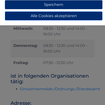
Speichern
Dienstag:
08:30 - 12:30 und 14:00 -
Alle Cookies akzeptieren
16:00 Uhr
Mittwoch:
08:30 - 12:30 und 14:00 -
16:00 Uhr
Donnerstag:
08:30 - 12:30 und 14:00 -
16:00 Uhr
Freitag:
07:30 - 12:30 Uhr
ist in folgenden Organisationen
tätig:
Einwohnermelde-/Ordnungs-/Standesamt
Adresse: