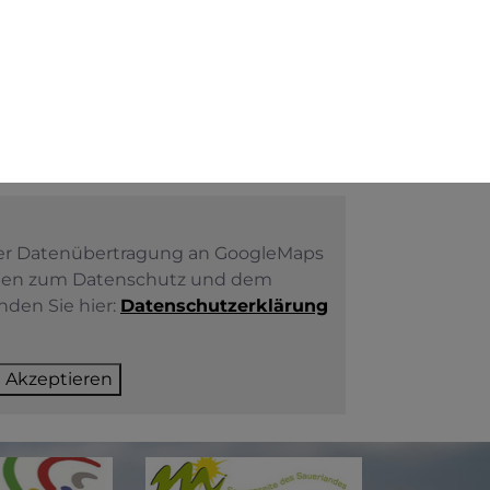
der Datenübertragung an GoogleMaps
nen zum Datenschutz und dem
nden Sie hier:
Datenschutzerklärung
Akzeptieren