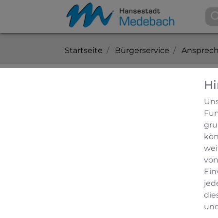
Startseite
Bürgerservice
Ansprech
Hi
Matthias Schreiber
Uns
Fun
technischer Mitarbeiter
gru
m.schreiber@stadtwerke-medebac
kön
0171/3339168
wei
von
ist in folgenden Organisatione
Ein
Wasserwerk Medebach
jed
die
und