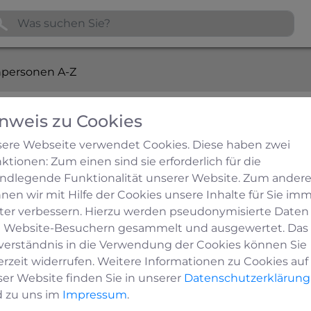
personen A-Z
nweis zu Cookies
Adresse:
Stadtwerke Betriebsge
ere Webseite verwendet Cookies. Diese haben zwei
Industriestraße 14
ktionen: Zum einen sind sie erforderlich für die
59964 Medebach
ndlegende Funktionalität unserer Website. Zum ander
h.de
nen wir mit Hilfe der Cookies unsere Inhalte für Sie im
ter verbessern. Hierzu werden pseudonymisierte Daten
 Website-Besuchern gesammelt und ausgewertet. Das
n tätig:
verständnis in die Verwendung der Cookies können Sie
erzeit widerrufen. Weitere Informationen zu Cookies auf
ser Website finden Sie in unserer
Datenschutzerklärung
 zu uns im
Impressum
.