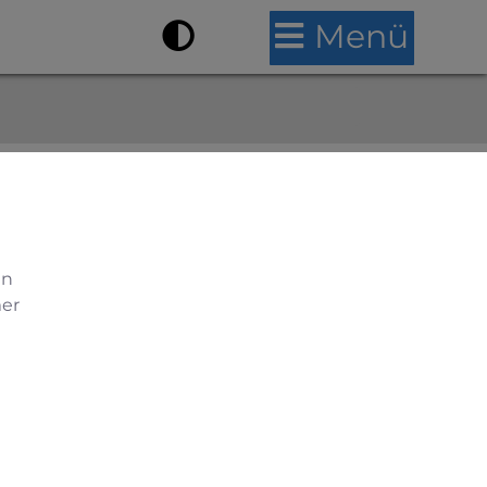
Menü
bäude
en
mer