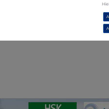
Hie
A
A