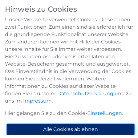
Hinweis zu Cookies
Unsere Webseite verwendet Cookies. Diese haben
zwei Funktionen: Zum einen sind sie erforderlich für
die grundlegende Funktionalität unserer Website.
Zum anderen können wir mit Hilfe der Cookies
unsere Inhalte für Sie immer weiter verbessern.
Bauanträge
Hierzu werden pseudonymisierte Daten von
Website-Besuchern gesammelt und ausgewertet.
Das Einverständnis in die Verwendung der Cookies
Die Errichtung von baulichen Anlagen ist in der
können Sie jederzeit widerrufen. Weitere
Regel genehmigungspflichtig. Dafür ist
Informationen zu Cookies auf dieser Website
grundsätzlich ein Antrag auf Erteilung einer
finden Sie in unserer
Datenschutzerklärung
und zu
Baugenehmigung zu stellen. Für welche
uns im
Impressum
.
baulichen Anlagen keine Baugenehmigung
erforderlich ist, führt § 65 der Bauordnung des
Hier gelangen Sie zu den Cookie-
Einstellungen
.
Landes Nordrhein-Westfalen (BauO NRW) auf.
Alle Cookies ablehnen
Für die Annahme der Bauanträge ist die Untere
Bauaufsichtsbehörde des