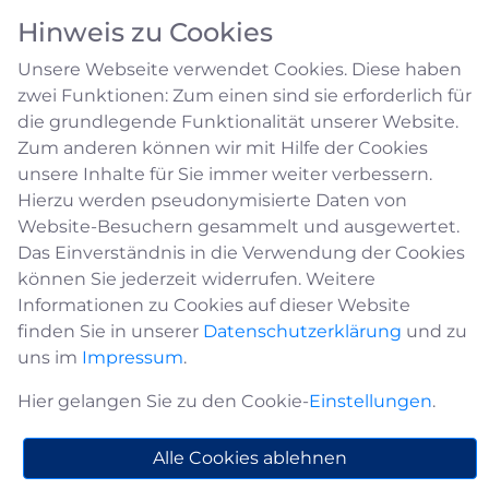
Hinweis zu Cookies
Unsere Webseite verwendet Cookies. Diese haben
zwei Funktionen: Zum einen sind sie erforderlich für
die grundlegende Funktionalität unserer Website.
Zum anderen können wir mit Hilfe der Cookies
unsere Inhalte für Sie immer weiter verbessern.
Hundehaltung
Hierzu werden pseudonymisierte Daten von
Website-Besuchern gesammelt und ausgewertet.
Das Einverständnis in die Verwendung der Cookies
Landeshundegesetz (LHundG NRW) zum
können Sie jederzeit widerrufen. Weitere
01.01.2003 in Kraft getreten
Informationen zu Cookies auf dieser Website
Zweck des LHundG ist es, die durch Hunde und
finden Sie in unserer
Datenschutzerklärung
und zu
den unsachgemäßen Umgang des Menschen
uns im
Impressum
.
mit Hunden entstehenden Gefahren
Hier gelangen Sie zu den Cookie-
Einstellungen
.
abzuwehren und möglichen Gefahren
vorsorgend entgegenzuwirken.
Alle Cookies ablehnen
Das LHundG unterscheidet zwischen drei