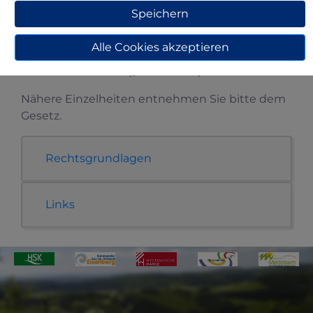
Hundearten:
Speichern
Gefährliche Hunde (§ 3 LHundG)
Alle Cookies akzeptieren
Hunde bestimmter Rassen (§ 10 LHundG)
Große Hunde (§ 11 LHundG)
Nähere Einzelheiten entnehmen Sie bitte dem
Gesetz.
Rechtsgrundlagen
Links