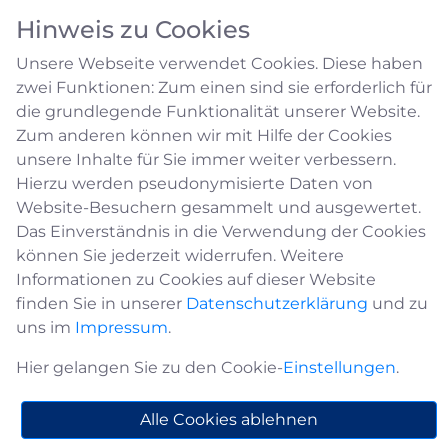
Hinweis zu Cookies
Unsere Webseite verwendet Cookies. Diese haben
zwei Funktionen: Zum einen sind sie erforderlich für
die grundlegende Funktionalität unserer Website.
Zum anderen können wir mit Hilfe der Cookies
unsere Inhalte für Sie immer weiter verbessern.
Lärmbekämpfung
Hierzu werden pseudonymisierte Daten von
Website-Besuchern gesammelt und ausgewertet.
Das Einverständnis in die Verwendung der Cookies
Kontakt
können Sie jederzeit widerrufen. Weitere
Informationen zu Cookies auf dieser Website
finden Sie in unserer
Datenschutzerklärung
und zu
Dieter Harbeke
uns im
Impressum
.
Leitung Ordnungs-/Einwohnermeldeamt,
Hier gelangen Sie zu den Cookie-
Einstellungen
.
Standesamt
d.harbeke@medebach.de
Alle Cookies ablehnen
02982 / 400-112