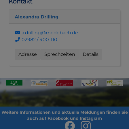
Kontakt
Alexandra Drilling
a.drilling@medebach.de
02982 / 400-110
Adresse
Sprechzeiten
Details