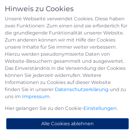
Hinweis zu Cookies
Unsere Webseite verwendet Cookies. Diese haben
zwei Funktionen: Zum einen sind sie erforderlich für
die grundlegende Funktionalität unserer Website.
Zum anderen können wir mit Hilfe der Cookies
unsere Inhalte für Sie immer weiter verbessern.
Melderegister-Auskunft
Hierzu werden pseudonymisierte Daten von
Website-Besuchern gesammelt und ausgewertet.
Das Einverständnis in die Verwendung der Cookies
Einfache Melderegister-Auskunft
können Sie jederzeit widerrufen. Weitere
Informationen zu Cookies auf dieser Website
Dritte erhalten in bestimmtem Umfang
finden Sie in unserer
Auskunft aus dem Melderegister. Sie können
Datenschutzerklärung
und zu
uns im
Auskunft über
Impressum
.
Hier gelangen Sie zu den Cookie-
Vor- und Familienname
Einstellungen
.
Anschrift
Alle Cookies ablehnen
Doktorgrad