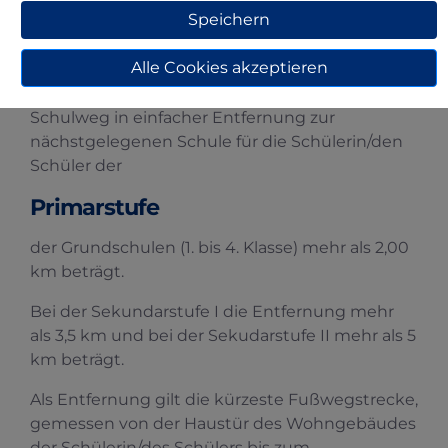
und Schülern notwendig entstehen.
Speichern
Ein Anspruch auf Übernahme der
Alle Cookies akzeptieren
Schülerfahrkosten durch den Schulträger
besteht in der Regel, wenn der kürzeste
Schulweg in einfacher Entfernung zur
nächstgelegenen Schule für die Schülerin/den
Schüler der
Primarstufe
der Grundschulen (1. bis 4. Klasse) mehr als 2,00
km beträgt.
Bei der Sekundarstufe I die Entfernung mehr
als 3,5 km und bei der Sekudarstufe II mehr als 5
km beträgt.
Als Entfernung gilt die kürzeste Fußwegstrecke,
gemessen von der Haustür des Wohngebäudes
der Schülerin/des Schülers bis zum