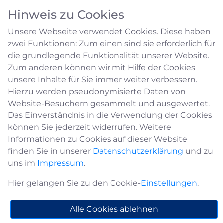
Hinweis zu Cookies
Unsere Webseite verwendet Cookies. Diese haben
zwei Funktionen: Zum einen sind sie erforderlich für
die grundlegende Funktionalität unserer Website.
Zum anderen können wir mit Hilfe der Cookies
unsere Inhalte für Sie immer weiter verbessern.
Schülerbeförderung
Hierzu werden pseudonymisierte Daten von
Website-Besuchern gesammelt und ausgewertet.
Das Einverständnis in die Verwendung der Cookies
Die Übernahme von Schülerfahrkosten durch
können Sie jederzeit widerrufen. Weitere
die Stadt Medebach erfolgt nach den
Informationen zu Cookies auf dieser Website
Maßgaben der Verordnung zur Ausführung des
finden Sie in unserer
Datenschutzerklärung
und zu
§ 97 Abs. 4 Schulgesetz
uns im
Impressum
.
(Schülerfahrkostenverordnung). Danach obliegt
der Stadt Medebach als Schulträger zwar keine
Hier gelangen Sie zu den Cookie-
Einstellungen
.
Pflicht zur Beförderung, wohl aber zur
Übernahme der Kosten, die für die
Alle Cookies ablehnen
wirtschaftlichste Beförderung von Schülerinnen