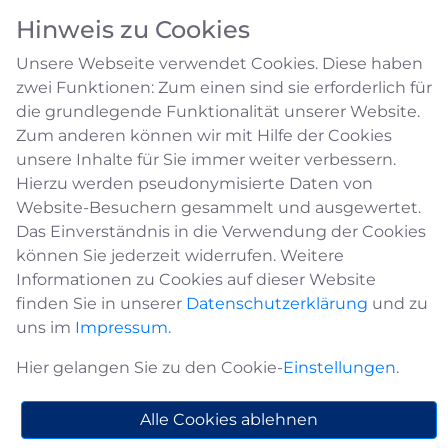
Hinweis zu Cookies
Unsere Webseite verwendet Cookies. Diese haben
zwei Funktionen: Zum einen sind sie erforderlich für
die grundlegende Funktionalität unserer Website.
Zum anderen können wir mit Hilfe der Cookies
unsere Inhalte für Sie immer weiter verbessern.
Schulangelegenheiten
Hierzu werden pseudonymisierte Daten von
Website-Besuchern gesammelt und ausgewertet.
Das Einverständnis in die Verwendung der Cookies
Im Bereich der Hansestadt Medebach befinden
können Sie jederzeit widerrufen. Weitere
sich die
Hanse-Grundschule
und die
Informationen zu Cookies auf dieser Website
Sekundarschule Medebach-Winterberg
.
finden Sie in unserer
Datenschutzerklärung
und zu
Für weitere Auskünfte nehmen Sie bitte
uns im
Impressum
.
Kontakt mit uns auf.
Hier gelangen Sie zu den Cookie-
Einstellungen
.
Kontakt
Alle Cookies ablehnen