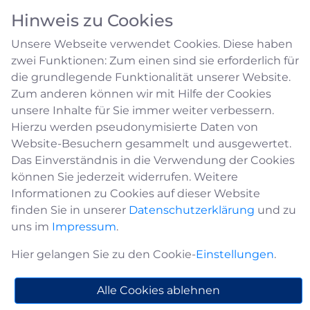
Hinweis zu Cookies
Unsere Webseite verwendet Cookies. Diese haben
zwei Funktionen: Zum einen sind sie erforderlich für
die grundlegende Funktionalität unserer Website.
Zum anderen können wir mit Hilfe der Cookies
unsere Inhalte für Sie immer weiter verbessern.
Städtepartnerschaft
Hierzu werden pseudonymisierte Daten von
Website-Besuchern gesammelt und ausgewertet.
Das Einverständnis in die Verwendung der Cookies
Die Hansestadt Medebach unterhält
können Sie jederzeit widerrufen. Weitere
Städtepartnerschaften mit der Stadt Locminé
Informationen zu Cookies auf dieser Website
(Frankreich) und der Stadt Worbis (Thüringen).
finden Sie in unserer
Datenschutzerklärung
und zu
Weitere Informationen zur Stadt und den
uns im
Impressum
.
Städtepartnerschaften finden Sie
hier
.
Hier gelangen Sie zu den Cookie-
Einstellungen
.
Für nähere Auskünfte wenden Sie sich bitte an
die nebenstehenden Ansprechpersonen.
Alle Cookies ablehnen