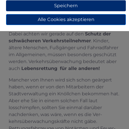
Speichern
Parkaufkommen. Hier liegen die
Überwachungsprioritäten auf
Alle Cookies akzeptieren
Feuerwehrzufahrten, Gehwegen, Spielstraßen,
Behindertenparkplätze oder Haltverbotszonen.
Dabei achten wir gerade auf den
Schutz der
schwächeren Verkehrsteilnehmer
. Kinder,
ältere Menschen, Fußgänger und Fahrradfahrer
im Allgemeinen, müssen besonders geschützt
werden. Verkehrsüberwachung bedeutet aber
auch
Lebensrettung
für alle anderen!
Mancher von Ihnen wird sich schon geärgert
haben, wenn er von den Mit­arbeitern der
Stadtverwaltung ein Knöllchen bekommen hat.
Aber ehe Sie in einem solchen Fall laut
losschimpfen, sollten Sie einmal darüber
nachdenken, was wäre, wenn es die Ver­
kehrsüberwachungskräfte nicht gäbe.
Rettungsfahrzeuge von Notärzten und Feuer­