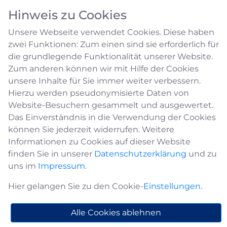
Hinweis zu Cookies
Unsere Webseite verwendet Cookies. Diese haben
zwei Funktionen: Zum einen sind sie erforderlich für
die grundlegende Funktionalität unserer Website.
Zum anderen können wir mit Hilfe der Cookies
unsere Inhalte für Sie immer weiter verbessern.
Straßenverkehrsüberwachung
Hierzu werden pseudonymisierte Daten von
Website-Besuchern gesammelt und ausgewertet.
Das Einverständnis in die Verwendung der Cookies
Die Verkehrsüberwachung sorgt für
können Sie jederzeit widerrufen. Weitere
Sicherheit und Ordnung auf unseren Straßen,
Informationen zu Cookies auf dieser Website
Wegen und Plätzen
finden Sie in unserer
Datenschutzerklärung
und zu
Verkehrsüberwachung in der Gemeinde ist die
uns im
Impressum
.
Kontrolle des ruhenden Straßenverkehrs. Kurz
Hier gelangen Sie zu den Cookie-
Einstellungen
.
gesagt ist damit die Verwarnung von
Falschparkern gemeint.
Alle Cookies ablehnen
Überwachungsschwerpunkte bilden dabei
Geschäftsstraßen oder Straßen mit hohem