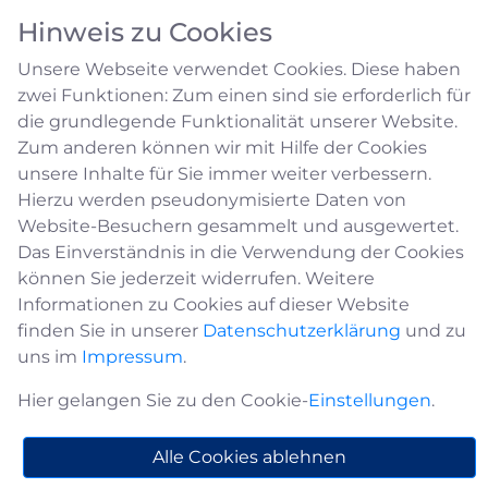
Hinweis zu Cookies
Unsere Webseite verwendet Cookies. Diese haben
zwei Funktionen: Zum einen sind sie erforderlich für
die grundlegende Funktionalität unserer Website.
Zum anderen können wir mit Hilfe der Cookies
unsere Inhalte für Sie immer weiter verbessern.
Zivilschutz
Hierzu werden pseudonymisierte Daten von
Website-Besuchern gesammelt und ausgewertet.
Das Einverständnis in die Verwendung der Cookies
Kontakt
können Sie jederzeit widerrufen. Weitere
Informationen zu Cookies auf dieser Website
finden Sie in unserer
Datenschutzerklärung
und zu
Dieter Harbeke
uns im
Impressum
.
Leitung Ordnungs-/Einwohnermeldeamt,
Hier gelangen Sie zu den Cookie-
Einstellungen
.
Standesamt
d.harbeke@medebach.de
Alle Cookies ablehnen
02982 / 400-112