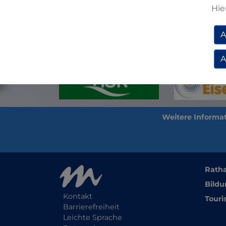
Hie
A
Zurück
A
Rath
Bildu
Kontakt
Touri
Barrierefreiheit
Leichte Sprache