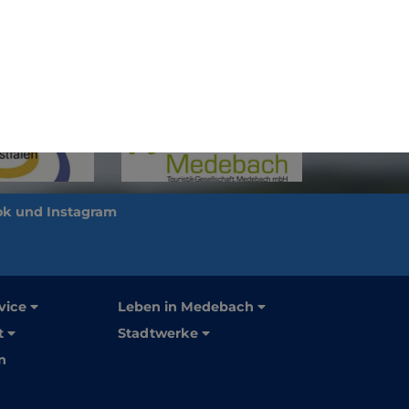
vice
Leben in Medebach
t
Stadtwerke
n