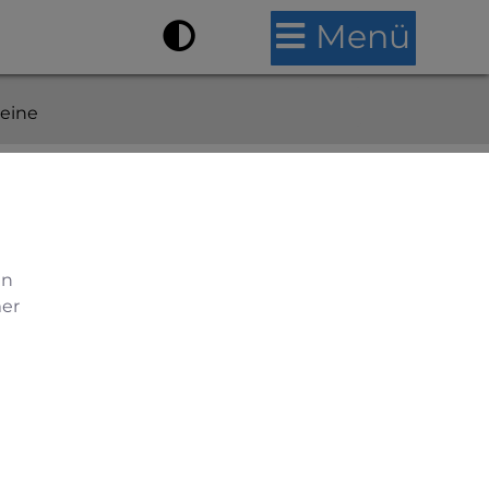
Menü
reine
en
mer