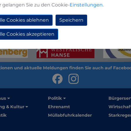
r gelangen Sie zu den Cookie-
Einstellungen
.
lle Cookies ablehnen
Speichern
lle Cookies akzeptieren
aus
Politik
Bürgerser
ng & Kultur
Ehrenamt
Wirtschaf
stik
Müllabfuhrkalender
Starkrege