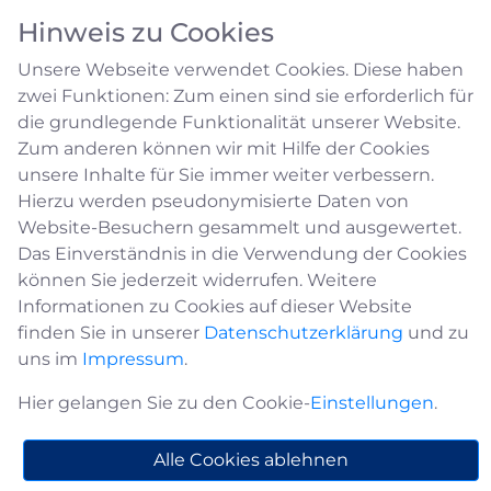
Hinweis zu Cookies
Unsere Webseite verwendet Cookies. Diese haben
zwei Funktionen: Zum einen sind sie erforderlich für
die grundlegende Funktionalität unserer Website.
Zum anderen können wir mit Hilfe der Cookies
unsere Inhalte für Sie immer weiter verbessern.
Geschichts-, Heimat- und
Hierzu werden pseudonymisierte Daten von
Website-Besuchern gesammelt und ausgewertet.
Verkehrsvereine
Das Einverständnis in die Verwendung der Cookies
können Sie jederzeit widerrufen. Weitere
Informationen zu Cookies auf dieser Website
Wir sind Medebach e.V.
finden Sie in unserer
Datenschutzerklärung
und zu
uns im
Impressum
.
Adresse
Wir sind Medebach e.V.
Hier gelangen Sie zu den Cookie-
Einstellungen
.
Christoph Hammerschmidt
Am Rothenberg 13
Alle Cookies ablehnen
59964 Medebach