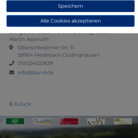
Oberschledorner Str. 11
Speichern
59964 Medebach-Düdinghausen
Alle Cookies akzeptieren
Adresse
Bürgerschützenverein Düdinghausen
Martin Assmuth
Oberschledorner Str. 11
59964 Medebach-Düdinghausen
0151/24023639
info@bsv-d.de
Zurück