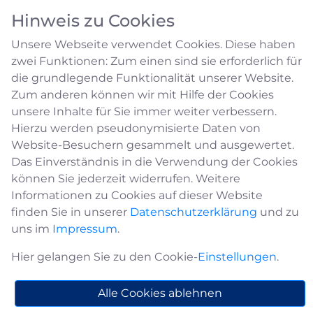
Hinweis zu Cookies
Unsere Webseite verwendet Cookies. Diese haben
zwei Funktionen: Zum einen sind sie erforderlich für
die grundlegende Funktionalität unserer Website.
Zum anderen können wir mit Hilfe der Cookies
unsere Inhalte für Sie immer weiter verbessern.
Schützenbruderschaften
Hierzu werden pseudonymisierte Daten von
Website-Besuchern gesammelt und ausgewertet.
und -Vereine
Das Einverständnis in die Verwendung der Cookies
können Sie jederzeit widerrufen. Weitere
Informationen zu Cookies auf dieser Website
Assmuth
finden Sie in unserer
Datenschutzerklärung
und zu
Bürgerschützenverein
uns im
Impressum
.
Düdinghausen
Hier gelangen Sie zu den Cookie-
Einstellungen
.
Hauptmann und 1. Vorsitzender: Martin
Assmuth
Alle Cookies ablehnen