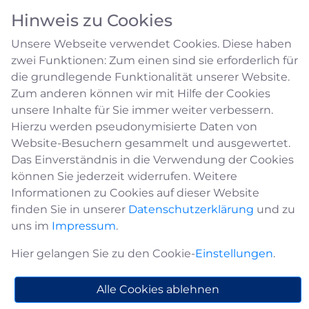
Hinweis zu Cookies
Unsere Webseite verwendet Cookies. Diese haben
zwei Funktionen: Zum einen sind sie erforderlich für
die grundlegende Funktionalität unserer Website.
Zum anderen können wir mit Hilfe der Cookies
unsere Inhalte für Sie immer weiter verbessern.
Schützenbruderschaften
Hierzu werden pseudonymisierte Daten von
Website-Besuchern gesammelt und ausgewertet.
und -Vereine
Das Einverständnis in die Verwendung der Cookies
können Sie jederzeit widerrufen. Weitere
Informationen zu Cookies auf dieser Website
St. Johannes-Schützenbruderschaft
finden Sie in unserer
Datenschutzerklärung
und zu
Berge
uns im
Impressum
.
Adresse
Hier gelangen Sie zu den Cookie-
Einstellungen
.
St. Johannes-Schützenbruderschaft Berge
Hans-Dietmar Hillebrand
Alle Cookies ablehnen
Auf den Bedden10