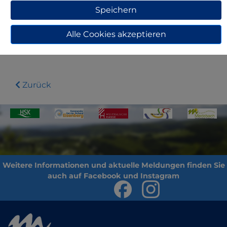
59964 Medebach-Berge
Speichern
02982-1214
hillebrand62@gmx.de
Alle Cookies akzeptieren
Zurück