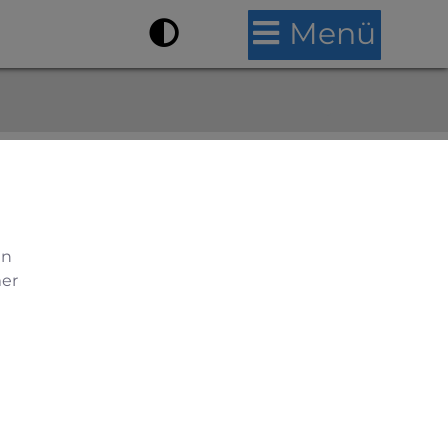
Menü
en
mer