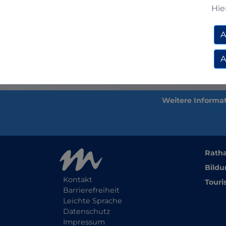
Hie
Zurück
A
A
Rath
Bildu
Kontakt
Touri
Barrierefreiheit
Leichte Sprache
Datenschutz
Impressum