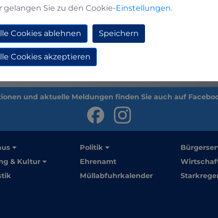
r gelangen Sie zu den Cookie-
Einstellungen
.
lle Cookies ablehnen
Speichern
lle Cookies akzeptieren
aus
Politik
Bürgerser
ng & Kultur
Ehrenamt
Wirtschaf
stik
Müllabfuhrkalender
Starkrege