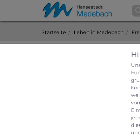
Startseite
Leben in Medebach
Fre
Hi
Sport- und Reitvereine
Uns
Fun
St. Hubertus Sportschützen
gru
kön
Adresse
wei
St. Hubertus Sportschützen
von
Wilfried Kappen
Ein
Medeloner Str. 3 Dreislar
jed
59964 Medebach
die
und