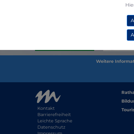
Hie
Zurück
A
A
Rath
Bildu
Kontakt
Touri
Barrierefreiheit
Leichte Sprache
Datenschutz
Impressum