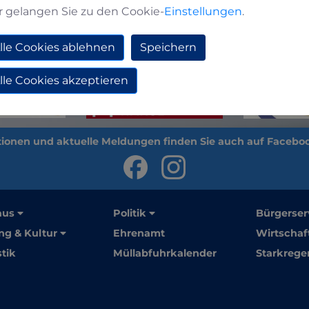
r gelangen Sie zu den Cookie-
Einstellungen
.
lle Cookies ablehnen
Speichern
lle Cookies akzeptieren
aus
Politik
Bürgerser
ng & Kultur
Ehrenamt
Wirtschaf
stik
Müllabfuhrkalender
Starkrege