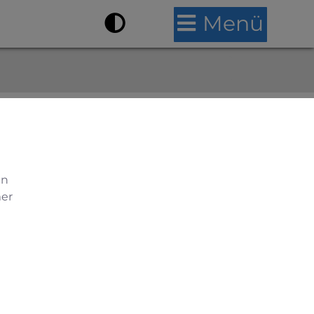
Menü
en
mer