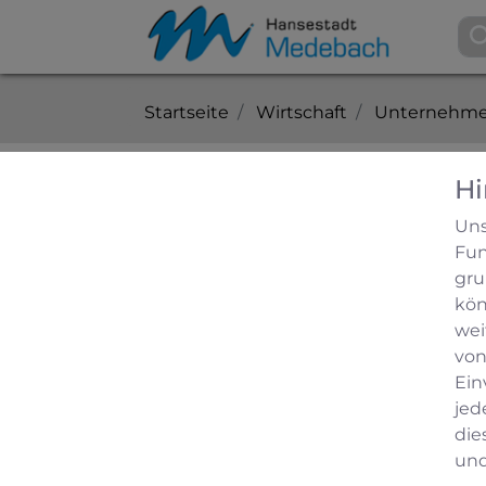
Startseite
Wirtschaft
Unternehme
Hi
Dienstleistungen in Me
Uns
Fun
Forstwirtschaftliche Dienstlei
gru
kön
Adresse
wei
Forstwirtschaftliche Dienstleistung
von
Bolzerbahn 2
Ein
59964 Medebach
jed
01511-7484305
die
und