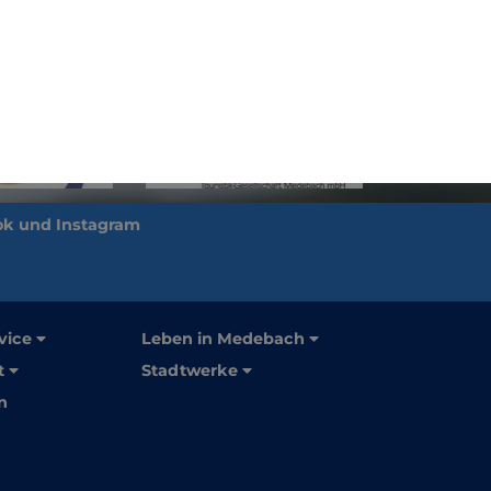
vice
Leben in Medebach
t
Stadtwerke
n