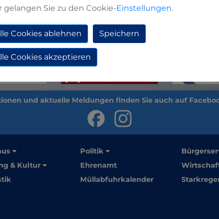
r gelangen Sie zu den Cookie-
Einstellungen
.
lle Cookies ablehnen
Speichern
lle Cookies akzeptieren
aus
Politik
Bürgerser
ng & Kultur
Ehrenamt
Wirtschaf
stik
Müllabfuhrkalender
Starkrege