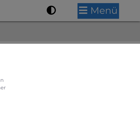
Menü
en
mer