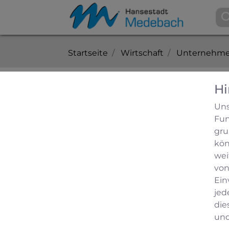
Startseite
Wirtschaft
Unternehme
Hi
Dienstleistungen in Me
Uns
Fun
Gartengestaltung / Problembau
gru
kön
Adresse
wei
Gartengestaltung / Problembaumfäl
von
Beckmannstraße 16
Ein
59964 Medebach
jed
02982-1461
die
und