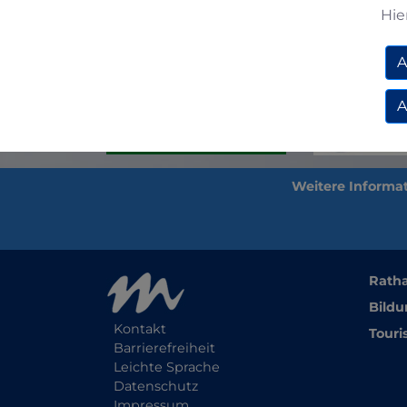
Hie
Zurück
A
A
Rath
Bildu
Kontakt
Touri
Barrierefreiheit
Leichte Sprache
Datenschutz
Impressum