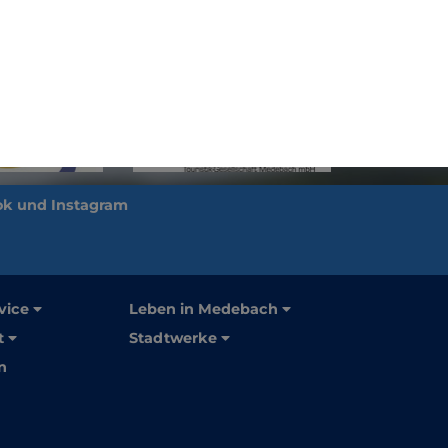
vice
Leben in Medebach
t
Stadtwerke
n