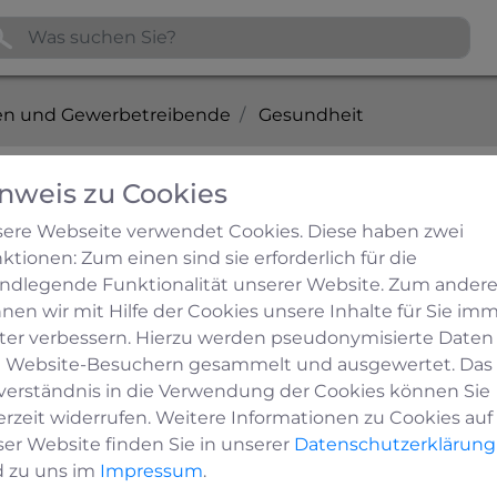
n und Gewerbetreibende
Gesundheit
nweis zu Cookies
ere Webseite verwendet Cookies. Diese haben zwei
ktionen: Zum einen sind sie erforderlich für die
ndlegende Funktionalität unserer Website. Zum ander
nen wir mit Hilfe der Cookies unsere Inhalte für Sie im
ter verbessern. Hierzu werden pseudonymisierte Daten
 Website-Besuchern gesammelt und ausgewertet. Das
sage
verständnis in die Verwendung der Cookies können Sie
ssenzulassung biete ich podologische Komplexbehandlu
erzeit widerrufen. Weitere Informationen zu Cookies auf
 Warzenbehandlungen und alles rund um das Wohlbefin
ser Website finden Sie in unserer
Datenschutzerklärung
 zu uns im
Impressum
.