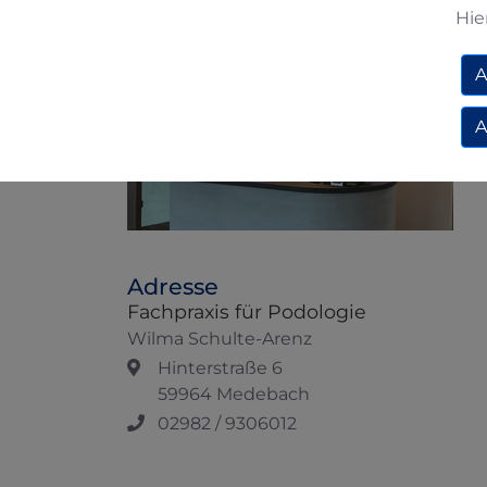
Hie
A
A
Adresse
Fachpraxis für Podologie
Wilma Schulte-Arenz
Hinterstraße 6
59964 Medebach
02982 / 9306012