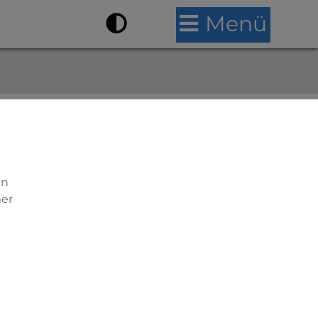
Menü
en
mer
ngen, Behandlungen von Fuß- und
den Ihrer Füße, an.