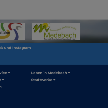
vice
Leben in Medebach
t
Stadtwerke
n