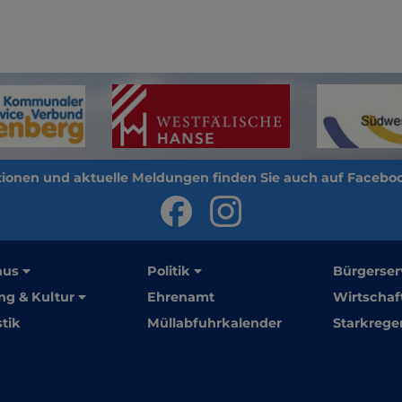
aus
Politik
Bürgerser
ng & Kultur
Ehrenamt
Wirtschaf
stik
Müllabfuhrkalender
Starkrege