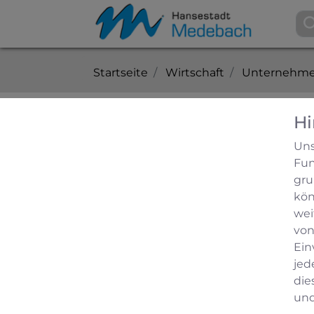
Startseite
Wirtschaft
Unternehme
Hi
Gesundheit
Uns
Fun
Wilma Schulte-Arenz
gru
kön
Fachpraxis für Podologie
wei
von
Podologische Dienstleistungen und Mas
Ein
In meiner barrierefreien Praxis mit Ka
jed
Nagelpilz, Entfernung von Hühneraugen,
die
und
Bilder