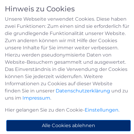
Hinweis zu Cookies
Unsere Webseite verwendet Cookies. Diese haben
zwei Funktionen: Zum einen sind sie erforderlich für
die grundlegende Funktionalität unserer Website.
Zum anderen können wir mit Hilfe der Cookies
unsere Inhalte für Sie immer weiter verbessern.
Handwerk in Medebach
Hierzu werden pseudonymisierte Daten von
Website-Besuchern gesammelt und ausgewertet.
Das Einverständnis in die Verwendung der Cookies
Bauunternehmung Steinhausen
können Sie jederzeit widerrufen. Weitere
Informationen zu Cookies auf dieser Website
Adresse
finden Sie in unserer
Datenschutzerklärung
und zu
Bauunternehmung Steinhausen
uns im
Impressum
.
Knickenhagen 7
59964 Medebach
Hier gelangen Sie zu den Cookie-
Einstellungen
.
02982-908448
Alle Cookies ablehnen