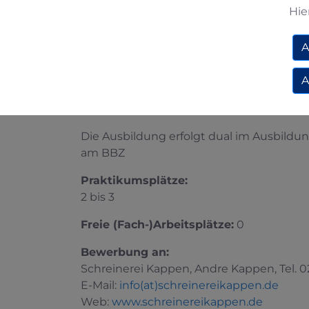
Hesborner Str. 3, Medebach-Dreislar und
Hie
Anzahl Mitarbeiter:
9, davon 3 Auszubil
A
Ausbildungsplätze pro Jahr:
1
A
Ausbildungsberufe mit gewünschtem S
Tischler/Schreiner; Hauptschulabschluß
Die Ausbildung erfolgt dual im Ausbildung
am BBZ
Praktikumsplätze:
2 bis 3
Freie (Fach-)Arbeitsplätze:
0
Bewerbung an:
Schreinerei Kappen, Andre Kappen, Tel. 
E-Mail:
info(at)schreinereikappen.de
Web:
www.schreinereikappen.de