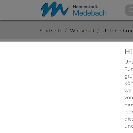
Startseite
Wirtschaft
Unternehme
Hi
Praktikumsstellen/Urlau
Uns
Fun
Schreinerei Kappen
gru
kön
Andre Kappen, Hesborner Str. 3, 5996
wei
von
Neue Wege gehen mit Holz und dabei na
Ein
Produkte, Dienstleistungen:
jed
Fenster, Türen, Treppen, Innenausbau, M
die
und
Standorte: