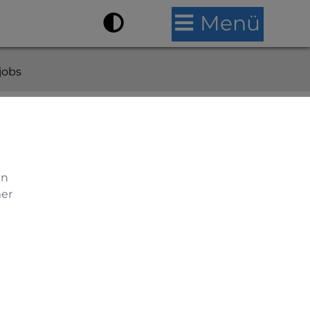
Menü
jobs
en
mer