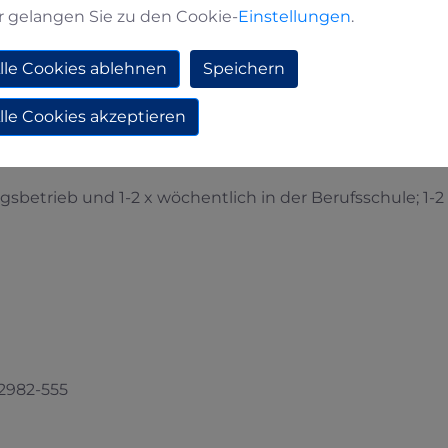
 Filale/Werk 2 Nordwall 36, Medebach
r gelangen Sie zu den Cookie-
Einstellungen
.
dende
lle Cookies ablehnen
Speichern
lle Cookies akzeptieren
chulabschluß:
sbetrieb und 1-2 x wöchentlich in der Berufsschule; 1-2
02982-555