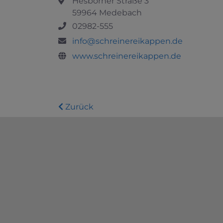
Hesborner Straße 3
59964 Medebach
02982-555
info@schreinereikappen.de
www.schreinereikappen.de
Zurück