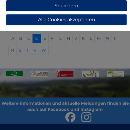
Einwohnermelde-/Ordnungs-/Standesamt
Speichern
Adresse
Sprechzeiten
Details
Alle Cookies akzeptieren
A
B
C
D
E
F
G
H
J
K
L
M
N
P
R
S
T
V
W