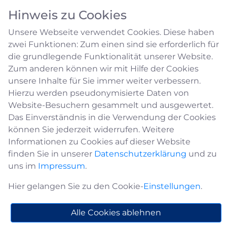
Hinweis zu Cookies
Unsere Webseite verwendet Cookies. Diese haben
zwei Funktionen: Zum einen sind sie erforderlich für
die grundlegende Funktionalität unserer Website.
Zum anderen können wir mit Hilfe der Cookies
unsere Inhalte für Sie immer weiter verbessern.
Ansprechpartner A - Z
Hierzu werden pseudonymisierte Daten von
Website-Besuchern gesammelt und ausgewertet.
Das Einverständnis in die Verwendung der Cookies
A
B
C
D
E
F
G
H
J
K
L
M
N
P
können Sie jederzeit widerrufen. Weitere
Informationen zu Cookies auf dieser Website
R
S
T
V
W
finden Sie in unserer
Datenschutzerklärung
und zu
uns im
Impressum
.
Alexandra Drilling
Hier gelangen Sie zu den Cookie-
Einstellungen
.
a.drilling@medebach.de
Alle Cookies ablehnen
02982 / 400-110