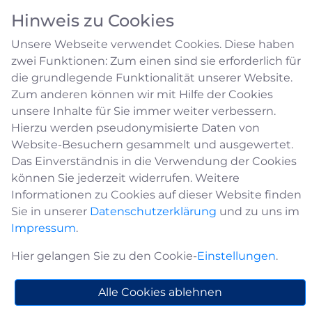
Hinweis zu Cookies
Unsere Webseite verwendet Cookies. Diese haben
zwei Funktionen: Zum einen sind sie erforderlich für
die grundlegende Funktionalität unserer Website.
Zum anderen können wir mit Hilfe der Cookies
unsere Inhalte für Sie immer weiter verbessern.
Datenschutzgrundverordnun
Hierzu werden pseudonymisierte Daten von
Website-Besuchern gesammelt und ausgewertet.
(DSGVO)
Das Einverständnis in die Verwendung der Cookies
können Sie jederzeit widerrufen. Weitere
Informationen zu Cookies auf dieser Website finden
Datenschutzhinweise nach Art. 13 der
Sie in unserer
Datenschutzerklärung
und zu uns im
DSGVO
Impressum
.
Mit den Hinweisen auf dieser Seite informiert
Hier gelangen Sie zu den Cookie-
Einstellungen
.
die Stadt Medebach Sie über die Verarbeitung
Ihrer personenbezogenen Daten nach Art.
Alle Cookies ablehnen
13 der DSGVO (Informationspflicht bei Erhebung