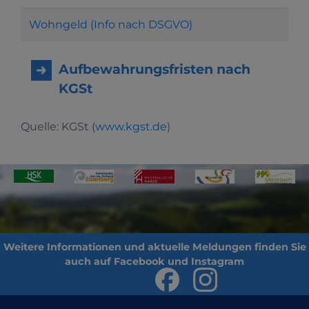
Wohngeld (Info nach DSGVO)
Aufbewahrungsfristen nach
KGSt
Quelle: KGSt (
www.kgst.de
)