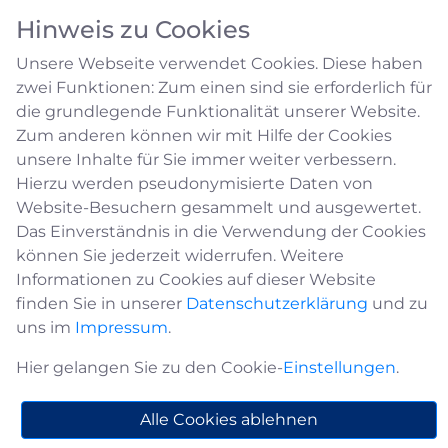
Hinweis zu Cookies
Unsere Webseite verwendet Cookies. Diese haben
zwei Funktionen: Zum einen sind sie erforderlich für
die grundlegende Funktionalität unserer Website.
Zum anderen können wir mit Hilfe der Cookies
unsere Inhalte für Sie immer weiter verbessern.
Heimatpreis 2026
Hierzu werden pseudonymisierte Daten von
Website-Besuchern gesammelt und ausgewertet.
Das Einverständnis in die Verwendung der Cookies
Land NRW fördert Projekte im
können Sie jederzeit widerrufen. Weitere
Bereich Heimat
Informationen zu Cookies auf dieser Website
finden Sie in unserer
Datenschutzerklärung
und zu
uns im
Impressum
.
Hier gelangen Sie zu den Cookie-
Einstellungen
.
Das Land Nordrhein-Westfalen hat ein
Alle Cookies ablehnen
Förderprogramm zum Thema „Heimat.