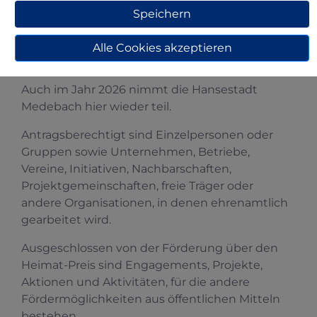
Zukunft. Nordrhein-Westfalen. Wir fördern,
Speichern
was Menschen verbindet“ ins Leben gerufen.
Dazu gehört der mit 5.000 Euro dotierte
Alle Cookies akzeptieren
„Heimatpreis“.
Auch im Jahr 2026 nimmt die Hansestadt
Medebach hier wieder teil.
Antragsberechtigt sind Einzelpersonen oder
Gruppen sowie Unternehmen, Betriebe,
Vereine, Initiativen, Nachbarschaften,
Projektgemeinschaften, freie Träger oder
andere Organisationen, in denen ehrenamtlich
gearbeitet wird.
Ausgeschlossen von der Förderung über den
Heimat-Preis sind Engagements, Projekte,
Aktionen und Aktivitäten, für die andere
Fördermöglichkeiten aus öffentlichen Mitteln
bestehen.