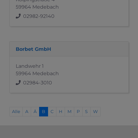
59964 Medebach
02982-92140
Borbet GmbH
Landwehr 1
59964 Medebach
02984-3010
Alle
A
Ä
B
C
H
M
P
S
W