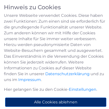
Hinweis zu Cookies
Unsere Webseite verwendet Cookies. Diese haben
zwei Funktionen: Zum einen sind sie erforderlich für
die grundlegende Funktionalität unserer Website.
Zum anderen können wir mit Hilfe der Cookies
unsere Inhalte für Sie immer weiter verbessern.
Praktikumsstellen/Urlaubsjobs
Hierzu werden pseudonymisierte Daten von
Website-Besuchern gesammelt und ausgewertet.
Das Einverständnis in die Verwendung der Cookies
können Sie jederzeit widerrufen. Weitere
Informationen zu Cookies auf dieser Website
finden Sie in unserer
Datenschutzerklärung
und zu
uns im
Impressum
.
Alle
A
Ä
B
C
H
M
P
S
W
Hier gelangen Sie zu den Cookie-
Einstellungen
.
Alle Cookies ablehnen
+